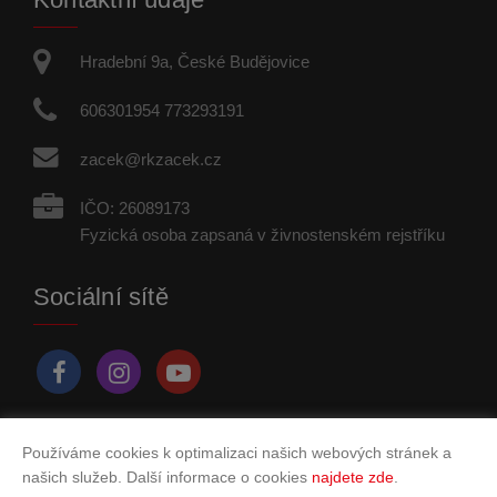
Hradební 9a, České Budějovice
606301954 773293191
zacek@rkzacek.cz
IČO: 26089173
Fyzická osoba zapsaná v živnostenském rejstříku
Sociální sítě
Používáme cookies k optimalizaci našich webových stránek a
Vytvořeno v systému
CHYTRÝ WEB MAKLÉŘE
našich služeb. Další informace o cookies
najdete zde
.