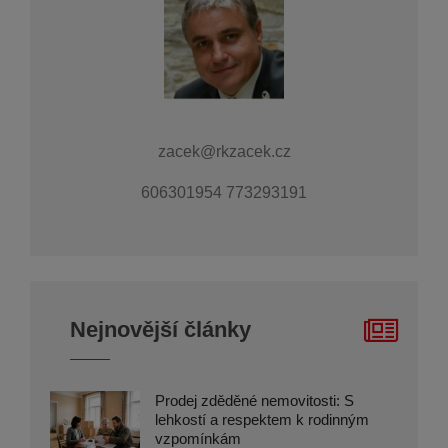
zacek@rkzacek.cz
606301954 773293191
Nejnovější články
Prodej zděděné nemovitosti: S
lehkostí a respektem k rodinným
vzpomínkám