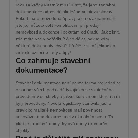
roku se každý vlastník musí ujistit, že jeho stavební
dokumentace odpovídá skutečnému stavu stavby.
Pokud máte provedené úpravy, ale nezaznamenali
jste je, můžete čelit komplikacím při prodeji
nemovitosti a dokonce i pokutám od úřadů. Jak zjistit,
zda máte vše v pořádku? A co dělat, pokud vám
některé dokumenty chybí? Přečtěte si můj článek a
získejte užitečné rady a tipy!
Co zahrnuje stavební
dokumentace?
Stavební dokumentace není pouze formalita; jedná se
o soubor všech podkladů týkajících se skutečného
provedení vaší stavby a jakýchkoliv změn, které na ní
byly provedeny. Novela legislativy stanovila jasné
pravidlo: majitelé nemovitostí mají povinnost
uchovávat tuto dokumentaci v aktuálním stavu. To
platí pro rodinné domy, bytové domy i komerční
objekty.