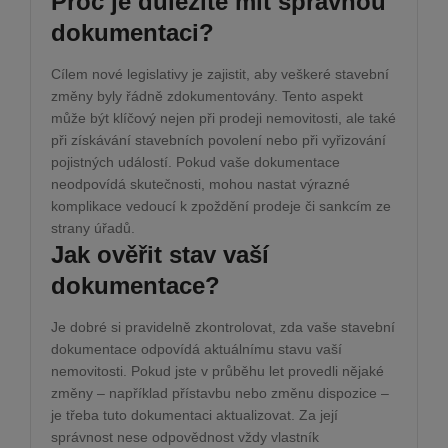
Proč je důležité mít správnou
dokumentaci?
Cílem nové legislativy je zajistit, aby veškeré stavební
změny byly řádně zdokumentovány. Tento aspekt
může být klíčový nejen při prodeji nemovitosti, ale také
při získávání stavebních povolení nebo při vyřizování
pojistných událostí. Pokud vaše dokumentace
neodpovídá skutečnosti, mohou nastat výrazné
komplikace vedoucí k zpoždění prodeje či sankcím ze
strany úřadů.
Jak ověřit stav vaší
dokumentace?
Je dobré si pravidelně zkontrolovat, zda vaše stavební
dokumentace odpovídá aktuálnímu stavu vaší
nemovitosti. Pokud jste v průběhu let provedli nějaké
změny – například přístavbu nebo změnu dispozice –
je třeba tuto dokumentaci aktualizovat. Za její
správnost nese odpovědnost vždy vlastník