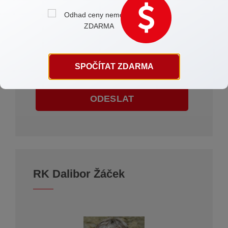
Souhlasím se
zpracováním osobních údajů
SPOČÍTAT ZDARMA
ODESLAT
RK Dalibor Žáček