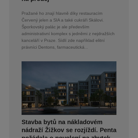
Pražané ho znají hlavně díky restauracím
Červený jelen a SIA a také cukráři Skálovi.
Šporkovský palác je ale především
administrativní komplex s jedněmi z nejdražších
kanceláří v Praze. Sídlí zde například elitní
právníci Dentons, farmaceutická...
Stavba bytů na nákladovém
nádraží Žižkov se rozjíždí. Penta
požádala o povolení na zbytek