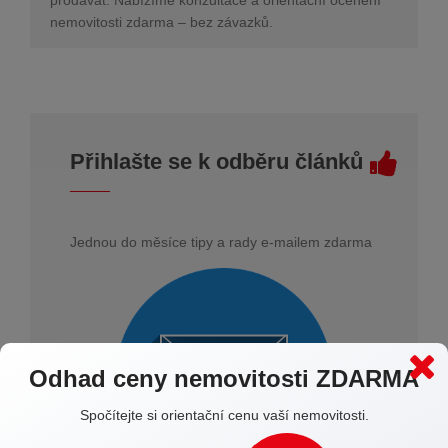
prodávat. Nabízíme konzultace a orientační ocenění
nemovitosti zdarma – bez závazků.
Přihlašte se k odběru článků
Jednou do měsíce tipy a rady e-mailem zdarma
Odhad ceny nemovitosti ZDARMA
Spočítejte si orientační cenu vaší nemovitosti.