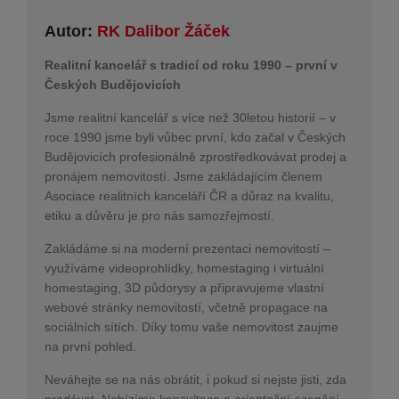
Autor:
RK Dalibor Žáček
Realitní kancelář s tradicí od roku 1990 – první v
Českých Budějovicích
Jsme realitní kancelář s více než 30letou historií – v
roce 1990 jsme byli vůbec první, kdo začal v Českých
Budějovicích profesionálně zprostředkovávat prodej a
pronájem nemovitostí. Jsme zakládajícím členem
Asociace realitních kanceláří ČR a důraz na kvalitu,
etiku a důvěru je pro nás samozřejmostí.
Zakládáme si na moderní prezentaci nemovitostí –
využíváme videoprohlídky, homestaging i virtuální
homestaging, 3D půdorysy a připravujeme vlastní
webové stránky nemovitostí, včetně propagace na
sociálních sítích. Díky tomu vaše nemovitost zaujme
na první pohled.
Neváhejte se na nás obrátit, i pokud si nejste jisti, zda