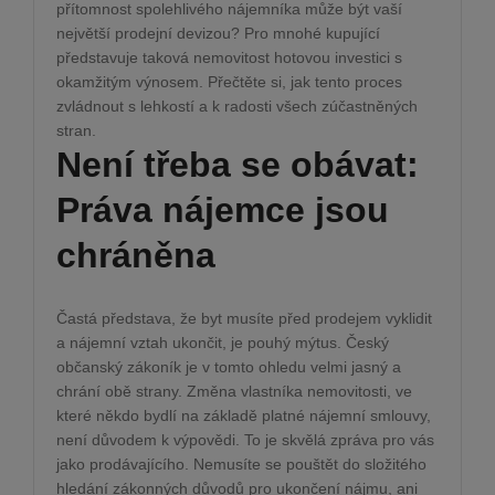
přítomnost spolehlivého nájemníka může být vaší
největší prodejní devizou? Pro mnohé kupující
představuje taková nemovitost hotovou investici s
okamžitým výnosem. Přečtěte si, jak tento proces
zvládnout s lehkostí a k radosti všech zúčastněných
stran.
Není třeba se obávat:
Práva nájemce jsou
chráněna
Častá představa, že byt musíte před prodejem vyklidit
a nájemní vztah ukončit, je pouhý mýtus. Český
občanský zákoník je v tomto ohledu velmi jasný a
chrání obě strany. Změna vlastníka nemovitosti, ve
které někdo bydlí na základě platné nájemní smlouvy,
není důvodem k výpovědi. To je skvělá zpráva pro vás
jako prodávajícího. Nemusíte se pouštět do složitého
hledání zákonných důvodů pro ukončení nájmu, ani