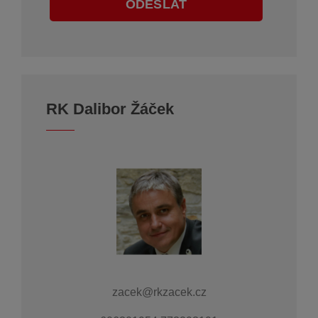
ODESLAT
RK Dalibor Žáček
zacek@rkzacek.cz