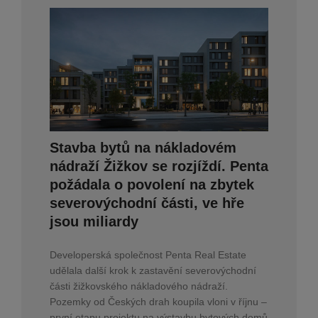
Stavba bytů na nákladovém
nádraží Žižkov se rozjíždí. Penta
požádala o povolení na zbytek
severovýchodní části, ve hře
jsou miliardy
Developerská společnost Penta Real Estate
udělala další krok k zastavění severovýchodní
části žižkovského nákladového nádraží.
Pozemky od Českých drah koupila vloni v říjnu –
první etapu projektu na výstavbu bytových domů