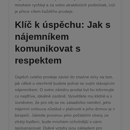
mnohem rychleji a za velmi atraktivních podmínek, což
je přece cílem každého prodeje.
Klíč k úspěchu: Jak s
nájemníkem
komunikovat s
respektem
Úspěch celého prodeje závisí do značné míry na tom,
jak citlivě a otevřeně budete jednat se svým stávajícím
nájemníkem. O svém záměru prodat byt ho informujte
co nejdříve, ideálně osobně. Vysvětlete mu klidně a s
úsměvem, že pro něj se nic zásadního nemění, jeho
nájemní smlouva zůstává v platnosti a jeho domov je v
bezpečí. Jakmile pominou jeho počáteční obavy ze
ztráty bydlení, bude mnohem ochotnější s vámi
spolupracovat. Dobré vztahy jsou základem pro