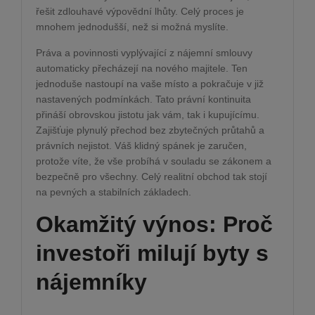
řešit zdlouhavé výpovědní lhůty. Celý proces je
mnohem jednodušší, než si možná myslíte.
Práva a povinnosti vyplývající z nájemní smlouvy
automaticky přecházejí na nového majitele. Ten
jednoduše nastoupí na vaše místo a pokračuje v již
nastavených podmínkách. Tato právní kontinuita
přináší obrovskou jistotu jak vám, tak i kupujícímu.
Zajišťuje plynulý přechod bez zbytečných průtahů a
právních nejistot. Váš klidný spánek je zaručen,
protože víte, že vše probíhá v souladu se zákonem a
bezpečně pro všechny. Celý realitní obchod tak stojí
na pevných a stabilních základech.
Okamžitý výnos: Proč
investoři milují byty s
nájemníky