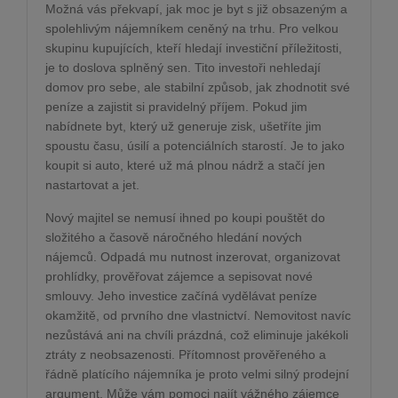
Možná vás překvapí, jak moc je byt s již obsazeným a
spolehlivým nájemníkem ceněný na trhu. Pro velkou
skupinu kupujících, kteří hledají investiční příležitosti,
je to doslova splněný sen. Tito investoři nehledají
domov pro sebe, ale stabilní způsob, jak zhodnotit své
peníze a zajistit si pravidelný příjem. Pokud jim
nabídnete byt, který už generuje zisk, ušetříte jim
spoustu času, úsilí a potenciálních starostí. Je to jako
koupit si auto, které už má plnou nádrž a stačí jen
nastartovat a jet.
Nový majitel se nemusí ihned po koupi pouštět do
složitého a časově náročného hledání nových
nájemců. Odpadá mu nutnost inzerovat, organizovat
prohlídky, prověřovat zájemce a sepisovat nové
smlouvy. Jeho investice začíná vydělávat peníze
okamžitě, od prvního dne vlastnictví. Nemovitost navíc
nezůstává ani na chvíli prázdná, což eliminuje jakékoli
ztráty z neobsazenosti. Přítomnost prověřeného a
řádně platícího nájemníka je proto velmi silný prodejní
argument. Může vám pomoci najít vážného zájemce