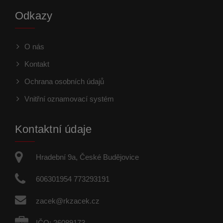
Odkazy
O nás
Kontakt
Ochrana osobních údajů
Vnitřní oznamovací systém
Kontaktní údaje
Hradební 9a, České Budějovice
606301954 773293191
zacek@rkzacek.cz
IČO: 26089173