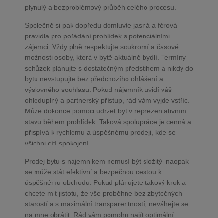
plynulý a bezproblémový průběh celého procesu.
Společně si pak dopředu domluvte jasná a férová
pravidla pro pořádání prohlídek s potenciálními
zájemci. Vždy plně respektujte soukromí a časové
možnosti osoby, která v bytě aktuálně bydlí. Termíny
schůzek plánujte s dostatečným předstihem a nikdy do
bytu nevstupujte bez předchozího ohlášení a
výslovného souhlasu. Pokud nájemník uvidí váš
ohleduplný a partnerský přístup, rád vám vyjde vstříc.
Může dokonce pomoci udržet byt v reprezentativním
stavu během prohlídek. Taková spolupráce je cenná a
přispívá k rychlému a úspěšnému prodeji, kde se
všichni cítí spokojení.
Prodej bytu s nájemníkem nemusí být složitý, naopak
se může stát efektivní a bezpečnou cestou k
úspěšnému obchodu. Pokud plánujete takový krok a
chcete mít jistotu, že vše proběhne bez zbytečných
starostí a s maximální transparentností, neváhejte se
na mne obrátit. Rád vám pomohu najít optimální