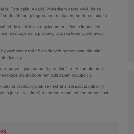
nění. Poté další. A další. Výsledkem často bývá, že se
možné dosáhnout při správném nastavení hned na začátku.
ávě tehdy inzerát vidí nejvíce potenciálních kupujících.
ce mezi zájemci a prodávající získá lepší vyjednávací
 by vycházet z reálně prodaných nemovitostí, aktuální
tní lokality.
e a propagace jsou samozřejmě důležité. Pokud ale není
 nedokáže dlouhodobě nahradit zájem kupujících.
t skutečně prodat, vyplatí se nechat si zpracovat odborný
Často jde o krok, který rozhodne o tom, zda se nemovitost
ček