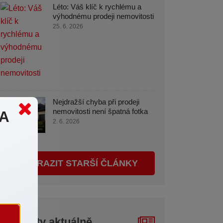
Léto: Váš klíč k rychlému a
výhodnému prodeji nemovitosti
25. 6. 2026
Nejdražší chyba při prodeji
nemovitosti není špatná fotka
MA
2. 6. 2026
ZOBRAZIT STARŠÍ ČLÁNKY
Reality aktuálně