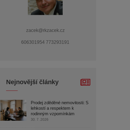
zacek@rkzacek.cz
606301954 773293191
Nejnovější články
Prodej zděděné nemovitosti: S
lehkostí a respektem k
rodinným vzpomínkám
30. 7. 2026