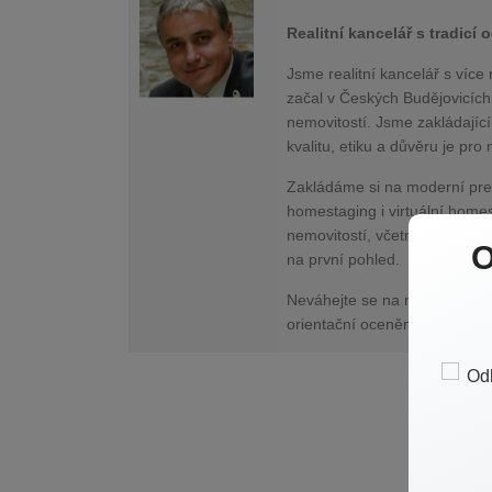
Realitní kancelář s tradicí
Jsme realitní kancelář s více 
začal v Českých Budějovicích
nemovitostí. Jsme zakládajíc
kvalitu, etiku a důvěru je pr
Zakládáme si na moderní prez
homestaging i virtuální home
nemovitostí, včetně propagac
O
na první pohled.
Neváhejte se na nás obrátit, i
orientační ocenění nemovitos