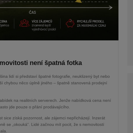
movitosti není špatná fotka
na lidí si představí špatné fotografie, neuklizený byt nebo
ší chybou něco úplně jiného – špatně stanovená prodejní
bídek na realitních serverech. Jenže nabídková cena není
asto jde pouze o přání prodávajícího.
 sice získá pozornost, ale zájemci nepřicházejí. Inzerát
ně se „okouká“. Lidé začnou mít pocit, že s nemovitostí
ala.