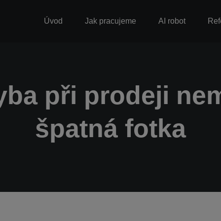
Úvod
Jak pracujeme
AI robot
Ref
yba při prodeji nem
špatná fotka