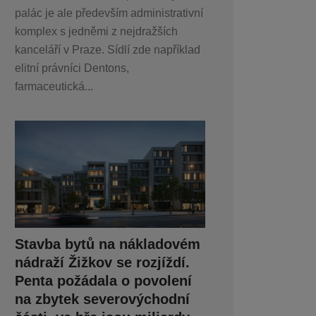
palác je ale především administrativní
komplex s jedněmi z nejdražších
kanceláří v Praze. Sídlí zde například
elitní právníci Dentons,
farmaceutická...
Stavba bytů na nákladovém
nádraží Žižkov se rozjíždí.
Penta požádala o povolení
na zbytek severovýchodní