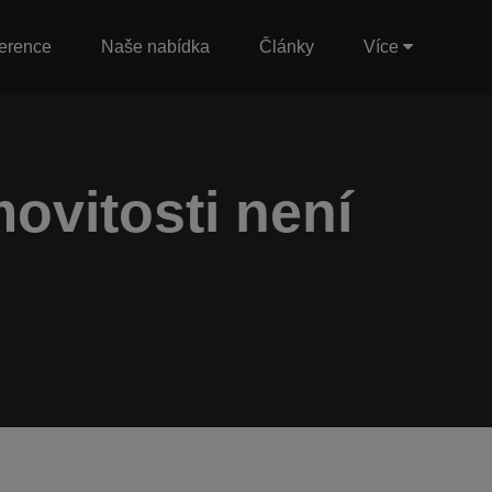
erence
Naše nabídka
Články
Více
ovitosti není