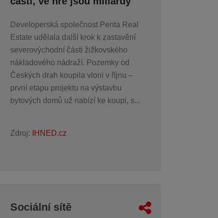
části, ve hře jsou miliardy
Developerská společnost Penta Real
Estate udělala další krok k zastavění
severovýchodní části žižkovského
nákladového nádraží. Pozemky od
Českých drah koupila vloni v říjnu –
první etapu projektu na výstavbu
bytových domů už nabízí ke koupi, s...
Zdroj:
IHNED.cz
Sociální sítě