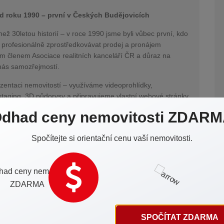
 od roku 1990 – první v Českých Budějovicích
než 30letou historií – v roce 1990 jsme byli vůbec první, kdo
 profesionálně zprostředkovávat prodej a pronájem
ím členem Asociace realitních kanceláří ČR a důraz na
o nás samozřejmostí.
entaci nemovitostí – využíváme videoprohlídky,
staging, 3D půdorysy a připravujeme vlastní webové stránky
e na sociálních sítích. Díky tomu vaše nemovitost zaujme
dhad ceny nemovitosti ZDAR
 pokud si nejste jisti, zda prodávat. Nabízíme konzultace a
Spočítejte si orientační cenu vaší nemovitosti.
ti zdarma – bez závazků.
SPOČÍTAT ZDARMA