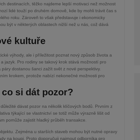
lých destinacích, těžko najdeme lepší motivaci než možnost
í lidé touží po druhém domově, kde by mohli trávit čas s
elého roku. Zároveň to však představuje i ekonomicky
 být v některých oblastech nižší než u nás, což dává
ové kultuře
ické výhody, ale i příležitost poznat nový způsob života a
 a jazyk. Pro rodiny se takový krok stává možností pro
 páry dostanou šanci zažít svět z nové perspektivy.
tním krokem, protože nabízí nekonečné možnosti pro
 co si dát pozor?
e důležité dávat pozor na několik klíčových bodů. Prvním z
tiva týkající se vlastnictví se totiž může výrazně lišit od
m pomůže zajistit hladký průběh transakce.
 objektu. Zejména u starších staveb mohou být nutné opravy
lady na koupi. Proto doporučuji najmout odborníka pro