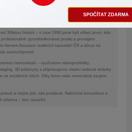
ček
SPOČÍTAT ZDARMA
 od roku 1990 – první v Českých Budějovicích
než 30letou historií – v roce 1990 jsme byli vůbec první, kdo
 profesionálně zprostředkovávat prodej a pronájem
ím členem Asociace realitních kanceláří ČR a důraz na
o nás samozřejmostí.
entaci nemovitostí – využíváme videoprohlídky,
staging, 3D půdorysy a připravujeme vlastní webové stránky
e na sociálních sítích. Díky tomu vaše nemovitost zaujme
 pokud si nejste jisti, zda prodávat. Nabízíme konzultace a
ti zdarma – bez závazků.