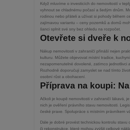
Když mluvíme o investicích do nemovitostí v tep
vyhnout se chladnému počasí a šedým dnům. Mnoz
rodinou nebo přáteli a užívat si pohody během c
zajímavou variantu – ceny pozemků a domů mohou
šanci splnit své sny bez ohledu na rozpočet.
Otevřete si dveře k n
Nákup nemovitosti v zahraničí přináší nejen prakt
kulturu. Můžete objevovat místní tradice, kuchyni
nezapomenutelné dovolené, zatímco jednotlivci a
Rozhodně doporučuji zamyslet se nad tímto živo
osobní růst a obohacení.
Příprava na koupi: Na
Ačkoli je koupě nemovitosti v zahraničí lákavá, j
nich je ověření právního stavu nemovitosti. Legisla
české praxe. Spolupráce s místním právníkem vá
Dále je dobré provést technickou kontrolu stavu
či rekonstrukce, které mohou zvýšit celkové nák