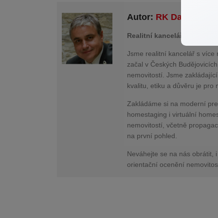
Autor:
RK Dalibor Žá
Realitní kancelář s tradicí
Jsme realitní kancelář s více 
začal v Českých Budějovicích
nemovitostí. Jsme zakládajíc
kvalitu, etiku a důvěru je pr
Zakládáme si na moderní prez
homestaging i virtuální home
nemovitostí, včetně propagac
na první pohled.
Neváhejte se na nás obrátit, i
orientační ocenění nemovitos