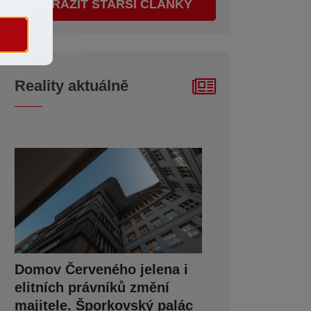
ZOBRAZIT STARŠÍ ČLÁNKY
Reality aktuálně
Domov Červeného jelena i
elitních právníků změní
majitele. Šporkovský palác