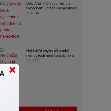
Léto: Váš klíč k rychlému a
výhodnému prodeji nemovitosti
25. 6. 2026
Nejdražší chyba při prodeji
nemovitosti není špatná fotka
2. 6. 2026
MA