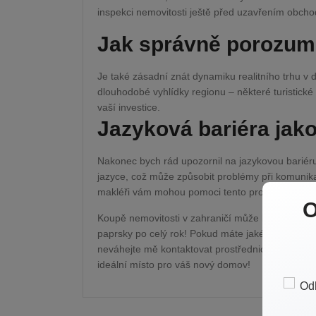
inspekci nemovitosti ještě před uzavřením obcho
Jak správně porozum
Je také zásadní znát dynamiku realitního trhu v 
dlouhodobé vyhlídky regionu – některé turistické
vaší investice.
Jazyková bariéra jak
Nakonec bych rád upozornil na jazykovou bariér
jazyce, což může způsobit problémy při komunikaci
makléři vám mohou pomoci tento problém překon
O
Koupě nemovitosti v zahraničí může být vaším v
paprsky po celý rok! Pokud máte jakékoli dotazy
neváhejte mě kontaktovat prostřednictvím info
ideální místo pro váš nový domov!