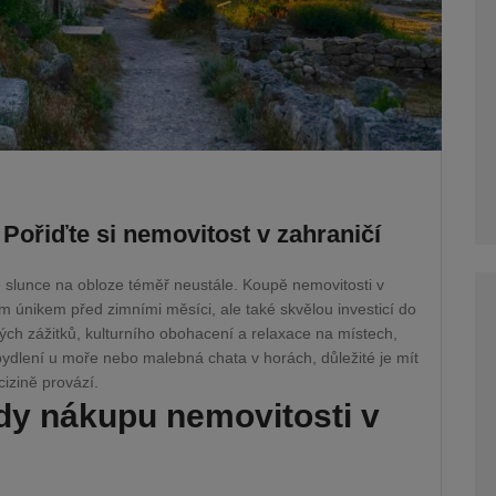
: Pořiďte si nemovitost v zahraničí
e slunce na obloze téměř neustále. Koupě nemovitosti v
m únikem před zimními měsíci, ale také skvělou investicí do
vých zážitků, kulturního obohacení a relaxace na místech,
bydlení u moře nebo malebná chata v horách, důležité je mít
cizině provází.
dy nákupu nemovitosti v