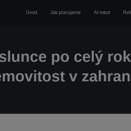
Úvod
Jak pracujeme
AI robot
Ref
 slunce po celý rok
movitost v zahran