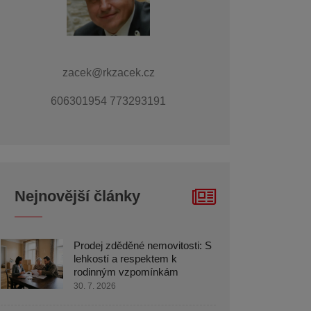
zacek@rkzacek.cz
606301954 773293191
Nejnovější články
Prodej zděděné nemovitosti: S
lehkostí a respektem k
rodinným vzpomínkám
30. 7. 2026