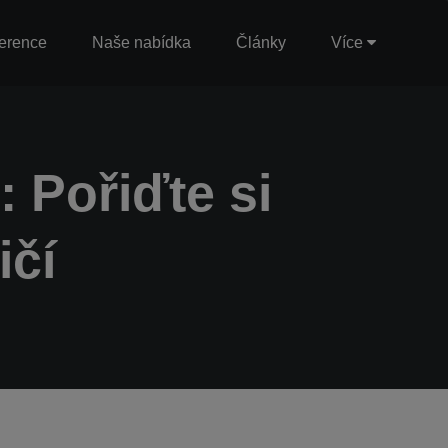
erence
Naše nabídka
Články
Více
: Pořiďte si
ičí