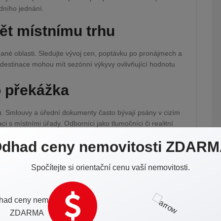
dního jednání.
ět místnímu trhu
dané oblasti. Sledujte vývoj cen, poptávku po pronájmech a
 destinace mohou mít sezónní výkyvy ovlivňující hodnotu
o překážka
u. Smlouvy a úřední dokumenty často bývají psány v cizím
 s místními úřady. Odborníci jako tlumočníci či realitní
at a usnadnit celý proces koupě.
dhad ceny nemovitosti ZDAR
stupem do světa pohodlnějšího bydlení pod slunečními
 nebo potřebujete poradit ohledně vašeho rozhodnutí,
Spočítejte si orientační cenu vaší nemovitosti.
rmací uvedených na mém webu. Rád vám pomohu najít