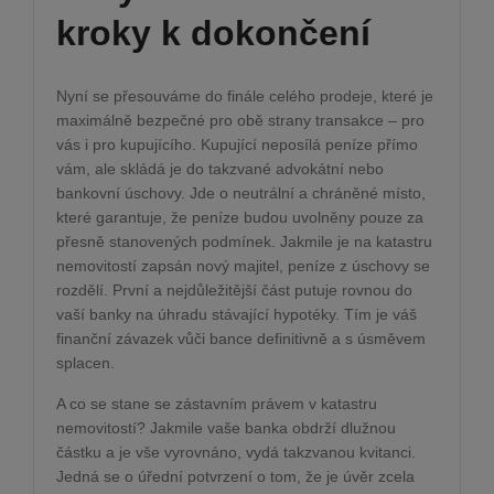
kroky k dokončení
Nyní se přesouváme do finále celého prodeje, které je
maximálně bezpečné pro obě strany transakce – pro
vás i pro kupujícího. Kupující neposílá peníze přímo
vám, ale skládá je do takzvané advokátní nebo
bankovní úschovy. Jde o neutrální a chráněné místo,
které garantuje, že peníze budou uvolněny pouze za
přesně stanovených podmínek. Jakmile je na katastru
nemovitostí zapsán nový majitel, peníze z úschovy se
rozdělí. První a nejdůležitější část putuje rovnou do
vaší banky na úhradu stávající hypotéky. Tím je váš
finanční závazek vůči bance definitivně a s úsměvem
splacen.
A co se stane se zástavním právem v katastru
nemovitostí? Jakmile vaše banka obdrží dlužnou
částku a je vše vyrovnáno, vydá takzvanou kvitanci.
Jedná se o úřední potvrzení o tom, že je úvěr zcela