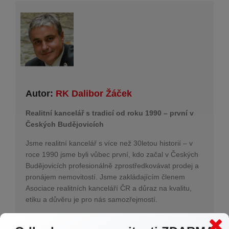
Autor:
RK Dalibor Žáček
Realitní kancelář s tradicí od roku 1990 – první v
Českých Budějovicích
Jsme realitní kancelář s více než 30letou historií – v
roce 1990 jsme byli vůbec první, kdo začal v Českých
Budějovicích profesionálně zprostředkovávat prodej a
pronájem nemovitostí. Jsme zakládajícím členem
Asociace realitních kanceláří ČR a důraz na kvalitu,
etiku a důvěru je pro nás samozřejmostí.
Zakládáme si na moderní prezentaci nemovitostí –