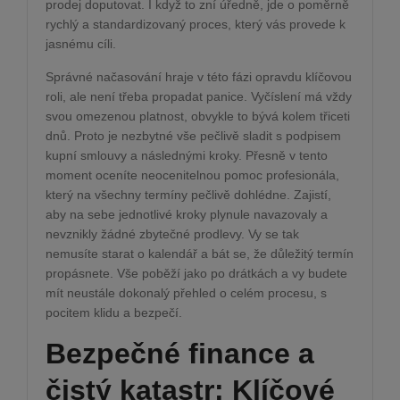
prodej doputovat. I když to zní úředně, jde o poměrně
rychlý a standardizovaný proces, který vás provede k
jasnému cíli.
Správné načasování hraje v této fázi opravdu klíčovou
roli, ale není třeba propadat panice. Vyčíslení má vždy
svou omezenou platnost, obvykle to bývá kolem třiceti
dnů. Proto je nezbytné vše pečlivě sladit s podpisem
kupní smlouvy a následnými kroky. Přesně v tento
moment oceníte neocenitelnou pomoc profesionála,
který na všechny termíny pečlivě dohlédne. Zajistí,
aby na sebe jednotlivé kroky plynule navazovaly a
nevznikly žádné zbytečné prodlevy. Vy se tak
nemusíte starat o kalendář a bát se, že důležitý termín
propásnete. Vše poběží jako po drátkách a vy budete
mít neustále dokonalý přehled o celém procesu, s
pocitem klidu a bezpečí.
Bezpečné finance a
čistý katastr: Klíčové