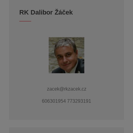
RK Dalibor Žáček
zacek@rkzacek.cz
606301954 773293191