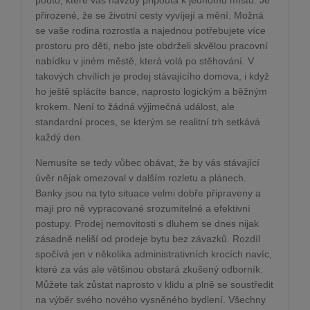
pouto, které vás navždy připoutá k jednomu místu. Je
přirozené, že se životní cesty vyvíjejí a mění. Možná
se vaše rodina rozrostla a najednou potřebujete více
prostoru pro děti, nebo jste obdrželi skvělou pracovní
nabídku v jiném městě, která volá po stěhování. V
takových chvílích je prodej stávajícího domova, i když
ho ještě splácíte bance, naprosto logickým a běžným
krokem. Není to žádná výjimečná událost, ale
standardní proces, se kterým se realitní trh setkává
každý den.
Nemusíte se tedy vůbec obávat, že by vás stávající
úvěr nějak omezoval v dalším rozletu a plánech.
Banky jsou na tyto situace velmi dobře připraveny a
mají pro ně vypracované srozumitelné a efektivní
postupy. Prodej nemovitosti s dluhem se dnes nijak
zásadně neliší od prodeje bytu bez závazků. Rozdíl
spočívá jen v několika administrativních krocích navíc,
které za vás ale většinou obstará zkušený odborník.
Můžete tak zůstat naprosto v klidu a plně se soustředit
na výběr svého nového vysněného bydlení. Všechny