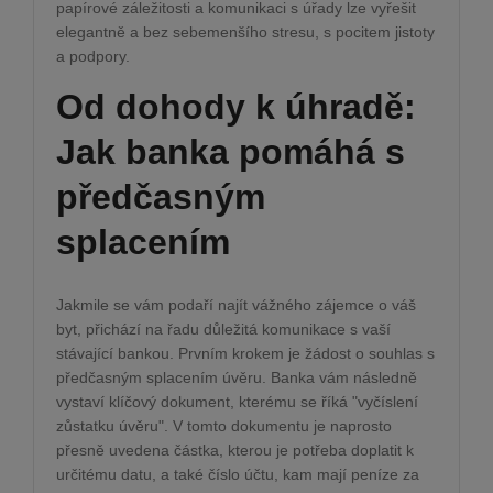
papírové záležitosti a komunikaci s úřady lze vyřešit
elegantně a bez sebemenšího stresu, s pocitem jistoty
a podpory.
Od dohody k úhradě:
Jak banka pomáhá s
předčasným
splacením
Jakmile se vám podaří najít vážného zájemce o váš
byt, přichází na řadu důležitá komunikace s vaší
stávající bankou. Prvním krokem je žádost o souhlas s
předčasným splacením úvěru. Banka vám následně
vystaví klíčový dokument, kterému se říká "vyčíslení
zůstatku úvěru". V tomto dokumentu je naprosto
přesně uvedena částka, kterou je potřeba doplatit k
určitému datu, a také číslo účtu, kam mají peníze za