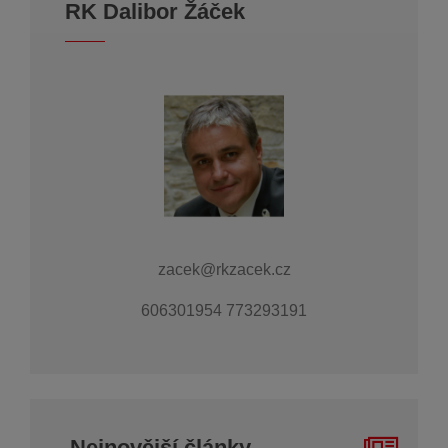
RK Dalibor Žáček
zacek@rkzacek.cz
606301954 773293191
Nejnovější články