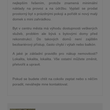
nejlepším řešením, protože znamená minimální
náklady na provoz a na údržbu. Vyplatí se prodat
prostorný byt s prázdnými pokoji a pořídit si nový malý
domek s mini zahrádkou.
Byt v centru města má výhodu dostupnosti veškerých
služeb, problém ale bývá s bytovými domy před
rekonstrukcí. Do takových domů není zajištěn
bezbariérový přístup, často chybí i výtah nebo balkón.
A jaké je základní pravidlo pro nákup nemovitosti?
Lokalita, lokalita, lokalita. Vše ostatní můžete změnit,
přetvořit a upravit.
Pokud se budete chtít na cokoliv zeptat nebo s něčím
poradit, neváhejte mne kontaktovat.