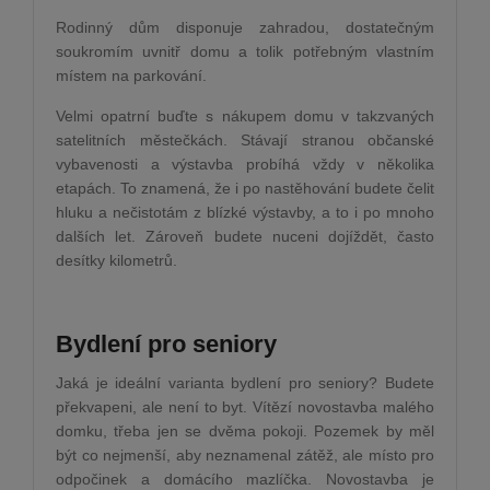
Rodinný dům disponuje zahradou, dostatečným
soukromím uvnitř domu a tolik potřebným vlastním
místem na parkování.
Velmi opatrní buďte s nákupem domu v takzvaných
satelitních městečkách. Stávají stranou občanské
vybavenosti a výstavba probíhá vždy v několika
etapách. To znamená, že i po nastěhování budete čelit
hluku a nečistotám z blízké výstavby, a to i po mnoho
dalších let. Zároveň budete nuceni dojíždět, často
desítky kilometrů.
Bydlení pro seniory
Jaká je ideální varianta bydlení pro seniory? Budete
překvapeni, ale není to byt. Vítězí novostavba malého
domku, třeba jen se dvěma pokoji. Pozemek by měl
být co nejmenší, aby neznamenal zátěž, ale místo pro
odpočinek a domácího mazlíčka. Novostavba je