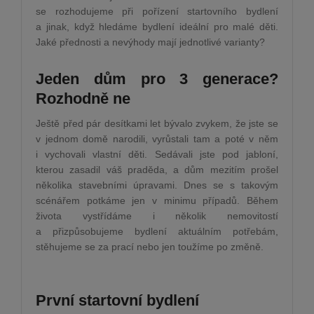
se rozhodujeme při pořízení startovního bydlení
a jinak, když hledáme bydlení ideální pro malé děti.
Jaké přednosti a nevýhody mají jednotlivé varianty?
Jeden dům pro 3 generace?
Rozhodně ne
Ještě před pár desítkami let bývalo zvykem, že jste se
v jednom domě narodili, vyrůstali tam a poté v něm
i vychovali vlastní děti. Sedávali jste pod jabloní,
kterou zasadil váš praděda, a dům mezitím prošel
několika stavebními úpravami. Dnes se s takovým
scénářem potkáme jen v minimu případů. Během
života vystřídáme i několik nemovitostí
a přizpůsobujeme bydlení aktuálním potřebám,
stěhujeme se za prací nebo jen toužíme po změně.
První startovní bydlení