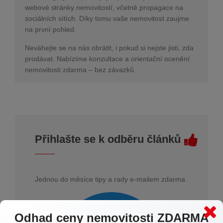
webové stránky nemovitostí, včetně propagace na
sociálních sítích. Díky tomu vaše nemovitost zaujme
na první pohled.
Neváhejte se na nás obrátit, i pokud si nejste jisti, zda
prodávat. Nabízíme konzultace a orientační ocenění
nemovitosti zdarma – bez závazků.
Přihlašte se k odběru článků
Jednou do měsíce tipy a rady e-mailem zdarma
Odhad ceny nemovitosti ZDARMA