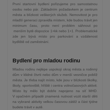
První startovní bydlení pořizujeme pro samostatnou
osobu nebo pár. Základním požadavkem je centrum
města a blízkost veškerých služeb. Nemovitost je pro
mladší generaci zpravidla místem, kde budou trávit jen
minimum času, proto není problém sáhnout po
menším bytě dispozice 1+kk nebo 1+1. Problematické
zde jen bývá místo pro parkování a vzdálenost
bydliště od zaměstnání.
Bydlení pro mladou rodinu
Mladou rodinu nejlépe uspokojí okraj města a rodinný
dům v klidné čtvrti nebo dům v menší vesničce poblíž
města. Je třeba najít místo, kde jsou v blízkosti školky,
školy, sportoviště, hřiště i centra volnočasových aktivit.
Místo by mělo být dobře napojeno na síť MHD.
V opačném případě znamená nutnost vozit starší děti
na vybrané aktivity velkou časovou zátěž a část týdne
budete trávit v autě.