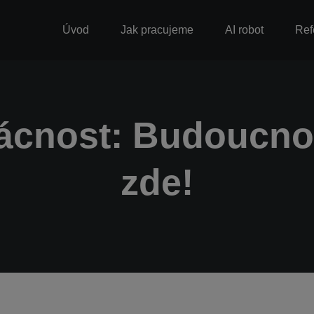
Úvod
Jak pracujeme
AI robot
Ref
cnost: Budoucnos
zde!