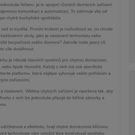
ednoduše řečeno, je to spojení různých domácích zařízení
vzájemnou komunikaci a automatizaci. To zahrnuje vše od
 po chytré kuchyňské spotřebiče.
 než si myslíte. Prvním krokem je rozhodnout se, co chcete
každodenní úkoly, jako je nastavení termostatu nebo
výšit bezpečnost svého domova? Jakmile máte jasný cíl,
to cíle dosáhnout.
trhu je několik hlavních systémů pro chytrou domácnost,
 nebo Apple HomeKit. Každý z nich má své specifické
 Vyberte platformu, která nejlépe vyhovuje vašim potřebám a
nými zařízeními.
 a nastavení. Většina chytrých zařízení je navržena tak, aby
 Mnoho z nich lze jednoduše připojit do běžné zásuvky a
onu.
ržitelnost a efektivitu, hrají chytré domácnosti klíčovou
 Chytrá technologie vám umožní lépe kontrolovat spotřebu