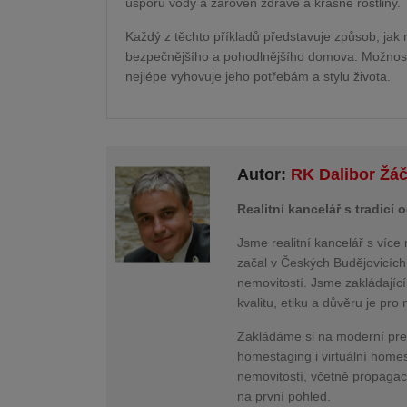
úsporu vody a zároveň zdravé a krásné rostliny.
Každý z těchto příkladů představuje způsob, jak m
bezpečnějšího a pohodlnějšího domova. Možnost
nejlépe vyhovuje jeho potřebám a stylu života.
Autor:
RK Dalibor Žá
Realitní kancelář s tradicí
Jsme realitní kancelář s více 
začal v Českých Budějovicích
nemovitostí. Jsme zakládajíc
kvalitu, etiku a důvěru je pr
Zakládáme si na moderní prez
homestaging i virtuální home
nemovitostí, včetně propagac
na první pohled.