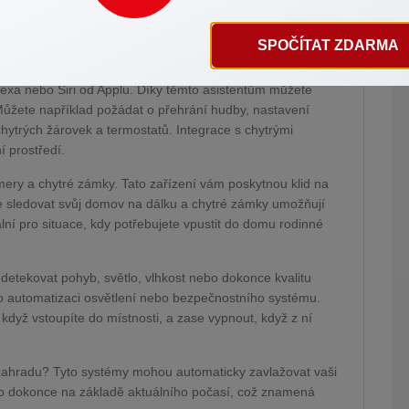
gie ve své domácnosti? Nechte se inspirovat několika
členit inteligentní prvky do vašeho domova a zvýšit tak
SPOČÍTAT ZDARMA
exa nebo Siri od Applu. Díky těmto asistentům můžete
ůžete například požádat o přehrání hudby, nastavení
hytrých žárovek a termostatů. Integrace s chytrými
í prostředí.
ery a chytré zámky. Tato zařízení vám poskytnou klid na
te sledovat svůj domov na dálku a chytré zámky umožňují
ní pro situace, kdy potřebujete vpustit do domu rodinné
etekovat pohyb, světlo, vlhkost nebo dokonce kvalitu
o automatizaci osvětlení nebo bezpečnostního systému.
dyž vstoupíte do místnosti, a zase vypnout, když z ní
 zahradu? Tyto systémy mohou automaticky zavlažovat vaši
dokonce na základě aktuálního počasí, což znamená