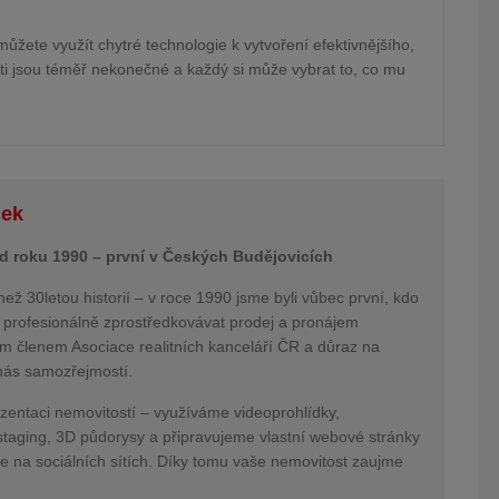
ůžete využít chytré technologie k vytvoření efektivnějšího,
i jsou téměř nekonečné a každý si může vybrat to, co mu
ček
 od roku 1990 – první v Českých Budějovicích
než 30letou historií – v roce 1990 jsme byli vůbec první, kdo
 profesionálně zprostředkovávat prodej a pronájem
ím členem Asociace realitních kanceláří ČR a důraz na
o nás samozřejmostí.
entaci nemovitostí – využíváme videoprohlídky,
staging, 3D půdorysy a připravujeme vlastní webové stránky
e na sociálních sítích. Díky tomu vaše nemovitost zaujme