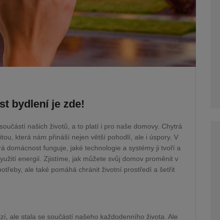
 bydlení je zde!
oučástí našich životů, a to platí i pro naše domovy. Chytrá
tou, která nám přináší nejen větší pohodlí, ale i úspory. V
á domácnost funguje, jaké technologie a systémy ji tvoří a
yužití energií. Zjistíme, jak můžete svůj domov proměnit v
potřeby, ale také pomáhá chránit životní prostředí a šetřit
izí, ale stala se součástí našeho každodenního života. Ale