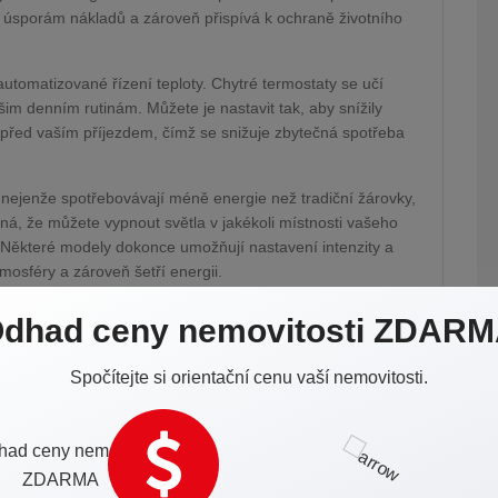
úsporám nákladů a zároveň přispívá k ochraně životního
utomatizované řízení teploty. Chytré termostaty se učí
im denním rutinám. Můžete je nastavit tak, aby snížily
ně před vaším příjezdem, čímž se snižuje zbytečná spotřeba
 nejenže spotřebovávají méně energie než tradiční žárovky,
á, že můžete vypnout světla v jakékoli místnosti vašeho
. Některé modely dokonce umožňují nastavení intenzity a
tmosféry a zároveň šetří energii.
é chytré zásuvky, které přinášejí unikátní výhodu:
dhad ceny nemovitosti ZDAR
v chytrá zařízení. Připojením například lampy, ventilátoru
 předměty schopnost být ovládány na dálku. Můžete
Spočítejte si orientační cenu vaší nemovitosti.
 ventilátor, když se splní určitá podmínka, což přináší
tní řešení nejenže zvyšují komfort vašeho domova, ale také
ergie.
ení