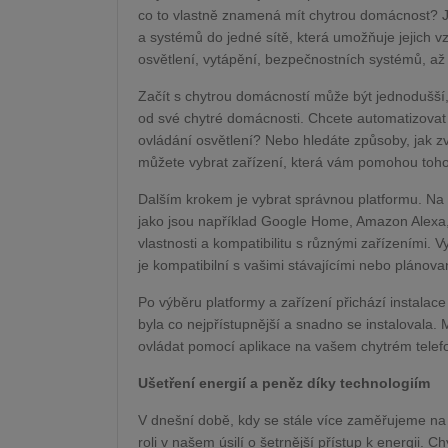
co to vlastně znamená mít chytrou domácnost? J
a systémů do jedné sítě, která umožňuje jejich 
osvětlení, vytápění, bezpečnostních systémů, až
Začít s chytrou domácností může být jednodušší,
od své chytré domácnosti. Chcete automatizovat 
ovládání osvětlení? Nebo hledáte způsoby, jak z
můžete vybrat zařízení, která vám pomohou toho
Dalším krokem je vybrat správnou platformu. Na 
jako jsou například Google Home, Amazon Alexa,
vlastnosti a kompatibilitu s různými zařízeními.
je kompatibilní s vašimi stávajícími nebo plánova
Po výběru platformy a zařízení přichází instalace
byla co nejpřístupnější a snadno se instalovala.
ovládat pomocí aplikace na vašem chytrém telef
Ušetření energií a peněz díky technologiím
V dnešní době, kdy se stále více zaměřujeme na ud
roli v našem úsilí o šetrnější přístup k energii.