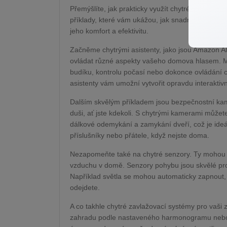
Přemýšlíte, jak prakticky využít chytré technolo
příklady, které vám ukážou, jak snadno můžete za
jeho komfort a efektivitu.
Začněme chytrými asistenty, jako jsou Amazon Al
ovládat různé aspekty vašeho domova hlasem. M
budíku, kontrolu počasí nebo dokonce ovládání c
asistenty vám umožní vytvořit opravdu interaktivn
Dalším skvělým příkladem jsou bezpečnostní kam
duši, ať jste kdekoli. S chytrými kamerami může
dálkové odemykání a zamykání dveří, což je ideál
příslušníky nebo přátele, když nejste doma.
Nezapomeňte také na chytré senzory. Ty mohou d
vzduchu v domě. Senzory pohybu jsou skvělé pr
Například světla se mohou automaticky zapnout, k
odejdete.
A co takhle chytré zavlažovací systémy pro vaši
zahradu podle nastaveného harmonogramu nebo 