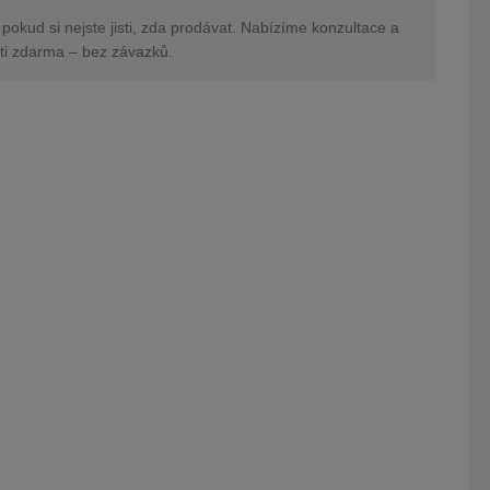
 pokud si nejste jisti, zda prodávat. Nabízíme konzultace a
ti zdarma – bez závazků.