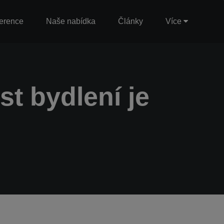
erence
Naše nabídka
Články
Více
t bydlení je