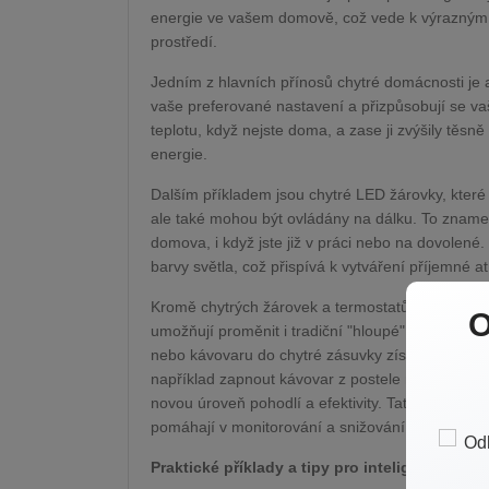
energie ve vašem domově, což vede k výrazným 
prostředí.
Jedním z hlavních přínosů chytré domácnosti je a
vaše preferované nastavení a přizpůsobují se vaš
teplotu, když nejste doma, a zase ji zvýšily těs
energie.
Dalším příkladem jsou chytré LED žárovky, které
ale také mohou být ovládány na dálku. To znamen
domova, i když jste již v práci nebo na dovolené
barvy světla, což přispívá k vytváření příjemné a
Kromě chytrých žárovek a termostatů jsou zde tak
O
umožňují proměnit i tradiční "hloupé" spotřebiče 
nebo kávovaru do chytré zásuvky získávají tyto
například zapnout kávovar z postele nebo vypnout
novou úroveň pohodlí a efektivity. Tato inteligen
pomáhají v monitorování a snižování spotřeby en
Praktické příklady a tipy pro inteligentní bydl