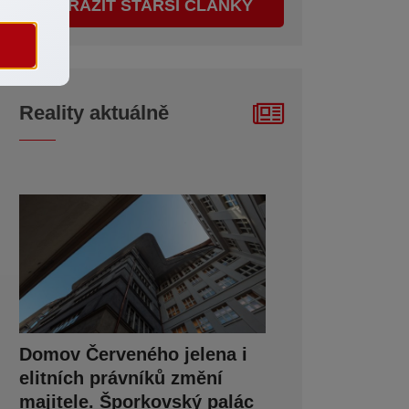
ZOBRAZIT STARŠÍ ČLÁNKY
Reality aktuálně
Domov Červeného jelena i
elitních právníků změní
majitele. Šporkovský palác