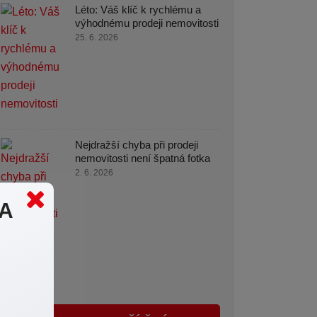
Léto: Váš klíč k rychlému a
výhodnému prodeji nemovitosti
25. 6. 2026
Nejdražší chyba při prodeji
nemovitosti není špatná fotka
2. 6. 2026
MA