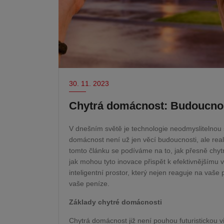
30. 11. 2023
Chytrá domácnost: Budoucnost
V dnešním světě je technologie neodmyslitelnou s
domácnost není už jen věcí budoucnosti, ale reali
tomto článku se podíváme na to, jak přesně chytr
jak mohou tyto inovace přispět k efektivnějšímu v
inteligentní prostor, který nejen reaguje na vaše 
vaše peníze.
Základy chytré domácnosti
Chytrá domácnost již není pouhou futuristickou v