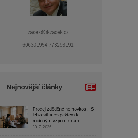
zacek@rkzacek.cz
606301954 773293191
Nejnovější články
Prodej zděděné nemovitosti: S
lehkostí a respektem k
rodinným vzpomínkám
30. 7. 2026