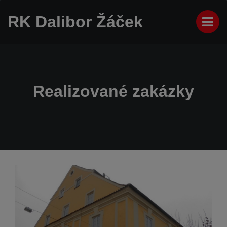
RK Dalibor Žáček
Realizované zakázky