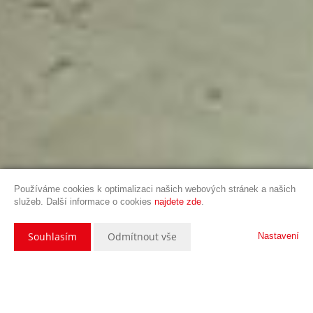
Používáme cookies k optimalizaci našich webových stránek a našich
služeb. Další informace o cookies
najdete zde
.
Souhlasím
Odmítnout vše
Nastavení
Popis nemovitosti